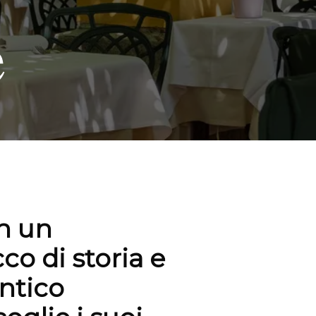
e
n un
co di storia e
Antico